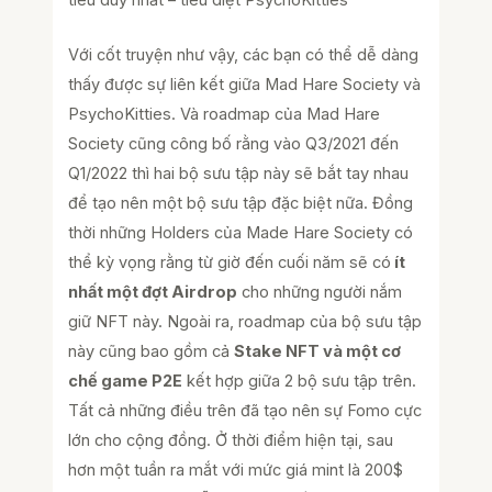
tiêu duy nhất – tiêu diệt PsychoKitties”
Với cốt truyện như vậy, các bạn có thể dễ dàng
thấy được sự liên kết giữa Mad Hare Society và
PsychoKitties. Và roadmap của Mad Hare
Society cũng công bố rằng vào Q3/2021 đến
Q1/2022 thì hai bộ sưu tập này sẽ bắt tay nhau
để tạo nên một bộ sưu tập đặc biệt nữa. Đồng
thời những Holders của Made Hare Society có
thể kỳ vọng rằng từ giờ đến cuối năm sẽ có
ít
nhất một đợt Airdrop
cho những người nắm
giữ NFT này. Ngoài ra, roadmap của bộ sưu tập
này cũng bao gồm cả
Stake NFT và một cơ
chế game P2E
kết hợp giữa 2 bộ sưu tập trên.
Tất cả những điều trên đã tạo nên sự Fomo cực
lớn cho cộng đồng. Ở thời điểm hiện tại, sau
hơn một tuần ra mắt với mức giá mint là 200$