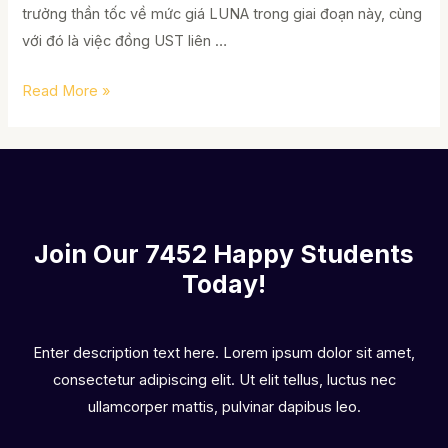
trưởng thần tốc về mức giá LUNA trong giai đoạn này, cùng
với đó là việc đồng UST liên …
Terra
Read More »
–
siêu
dự
án
hay
Join Our 7452 Happy Students​
bong
Today!
bóng
chưa
vỡ?
Enter description text here. Lorem ipsum dolor sit amet,
consectetur adipiscing elit. Ut elit tellus, luctus nec
ullamcorper mattis, pulvinar dapibus leo.​